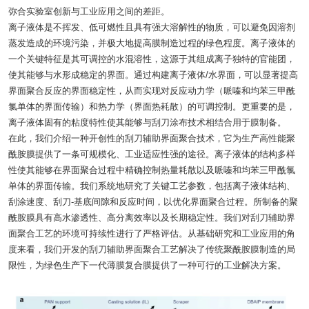
弥合实验室创新与工业应用之间的差距。
离子液体是不挥发、低可燃性且具有强大溶解性的物质，可以避免因溶剂
蒸发造成的环境污染，并极大地提高膜制造过程的绿色程度。离子液体的
一个关键特征是其可调控的水混溶性，这源于其组成离子独特的官能团，
使其能够与水形成稳定的界面。通过构建离子液体/水界面，可以显著提高
界面聚合反应的界面稳定性，从而实现对反应动力学（哌嗪和均苯三甲酰
氯单体的界面传输）和热力学（界面热耗散）的可调控制。更重要的是，
离子液体固有的粘度特性使其能够与刮刀涂布技术相结合用于膜制备。
在此，我们介绍一种开创性的刮刀辅助界面聚合技术，它为生产高性能聚
酰胺膜提供了一条可规模化、工业适应性强的途径。离子液体的结构多样
性使其能够在界面聚合过程中精确控制热量耗散以及哌嗪和均苯三甲酰氯
单体的界面传输。我们系统地研究了关键工艺参数，包括离子液体结构、
刮涂速度、刮刀-基底间隙和反应时间，以优化界面聚合过程。所制备的聚
酰胺膜具有高水渗透性、高分离效率以及长期稳定性。我们对刮刀辅助界
面聚合工艺的环境可持续性进行了严格评估。从基础研究和工业应用的角
度来看，我们开发的刮刀辅助界面聚合工艺解决了传统聚酰胺膜制造的局
限性，为绿色生产下一代薄膜复合膜提供了一种可行的工业解决方案。