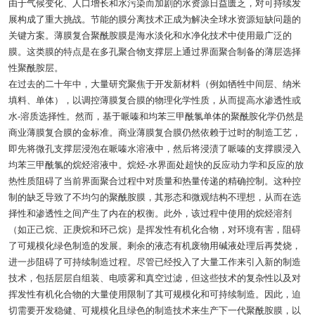
由于气候变化、人口增长和水污染而加剧的水资源日益匮乏，对可持续发
展构成了重大挑战。节能的膜分离技术正成为解决全球水资源短缺问题的
关键方案。薄膜复合聚酰胺膜是海水淡化和水净化技术中使用最广泛的
膜。这类膜的特点是在多孔聚合物支撑层上通过界面聚合制备的薄层选择
性聚酰胺层。
在过去的二十年中，大量研究聚焦于开发新材料（例如牺牲中间层、纳米
填料、单体），以调控薄膜复合膜的物理化学性质，从而提高水渗透性或
水-溶质选择性。然而，基于哌嗪和均苯三甲酰氯单体的聚酰胺化学仍然是
商业薄膜复合膜的金标准。商业薄膜复合膜仍然依赖于过时的制造工艺，
即先将微孔支撑层浸泡在哌嗪水溶液中，然后将浸渍了哌嗪的支撑膜浸入
均苯三甲酰氯
的烷烃溶液中。烷烃-水界面处超快的反应动力学和反应的放
热性质阻碍了当前界面聚合过程中对质量和热量传递的精确控制。这种控
制的缺乏导致了不均匀的聚酰胺膜，其形态和微观结构不理想，从而在选
择性和渗透性之间产生了内在的权衡。此外，该过程中使用的烷烃溶剂
（如正己烷、正庚烷和环己烷）是挥发性有机化合物，对环境有害，阻碍
了可规模化绿色制造的发展。剩余的液态有机废物用碱液处理后再焚烧，
进一步阻碍了可持续制造过程。尽管已经投入了大量工作来引入新的制造
技术，包括
层层自组装
、电喷雾和真空过滤，但这些技术的复杂性以及对
挥发性有机化合物的大量使用限制了其可规模化和可持续制造。因此，迫
切需要开发稳健、可规模化且绿色的制造技术来生产下一代聚酰胺膜，以