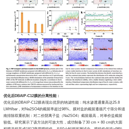
优化后DBAIP-C12膜的分离性能：
优化后的DBAIP-C12膜表现出优异的纳滤性能：纯水渗透通量高达25.8
LMH/bar，对Na2SO4的截留率超过98%。膜对盐的截留遵循尺寸筛分和道
南排除双重机制：对二价阴离子盐（Na2SO4）截留最高，对单价盐截留
较低。研究展示了该方法的可放大性，成功制备了30 cm × 80 cm的大面
积膜并组装成1812商用膜组件。在50小时循环测试中，膜组件保持>98%