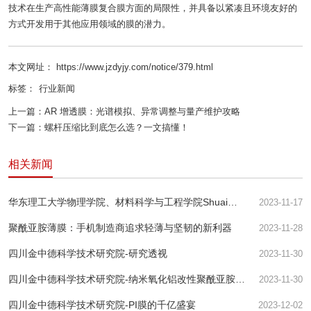
技术在生产高性能薄膜复合膜方面的局限性，并具备以紧凑且环境友好的
方式开发用于其他应用领域的膜的潜力。
本文网址： https://www.jzdyjy.com/notice/379.html
标签：
行业新闻
上一篇：
AR 增透膜：光谱模拟、异常调整与量产维护攻略
下一篇：
螺杆压缩比到底怎么选？一文搞懂！
相关新闻
华东理工大学物理学院、材料科学与工程学院Shuai
2023-11-17
Wang等--用于快速分离核素离子的氧化石墨烯膜的酸响
聚酰亚胺薄膜：手机制造商追求轻薄与坚韧的新利器
2023-11-28
应纳米通道
四川金中德科学技术研究院-研究透视
2023-11-30
四川金中德科学技术研究院-纳米氧化铝改性聚酰亚胺薄
2023-11-30
膜制备与性能超越想象！
四川金中德科学技术研究院-PI膜的千亿盛宴
2023-12-02