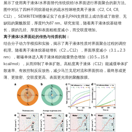
展示了使用离子液体/水界面替代传统烷烃/水界面进行界面聚合的新方法。
图中对比了四种不同烷基链长的疏水性咪唑类离子液体（C2, C4, C8,
C12）。SEM和TEM图像证实了在多孔PAN支撑层上成功形成了致密、无
缺陷的聚酰胺层，厚度约为87 nm。研究发现，随着离子液体烷基链增
长，膜的孔径、厚度和表面粗糙度减小，而交联度增加。
离子液体/水界面处的传热与传质机制：
结合分子动力学模拟和实验，揭示了离子液体性质对界面聚合过程的调控
机理。随着离子液体烷基链增长（C2→C12），界面厚度减小（3.1→2.3
nm），哌嗪单体进入离子液体相的能量势垒增加（10.5→15.8
kcal/mol），从而抑制了单体扩散。高粘度离子液体（C12）能减缓单体扩
散速率、有效控制反应放热，减少马兰戈尼对流和界面扰动，最终形成更
薄、更致密、交联度更高、表面更光滑的聚酰胺膜。