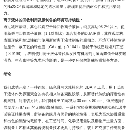
的Na2SO4截留率和稳定的透水通量，表现出优异的耐久性和抗污染能
力。
离子液体的回收利用及膜制备的环境可持续性：
通过减压蒸馏、离心和真空干燥回收离子液体，纯度高达96.2%以上。使
用新鲜与回收离子液体（1:1质量比）混合制备的DBAIP膜，其微观结构、
表面形貌和纳滤性能与使用新鲜离子液体制备的膜相当。环境可持续性评
估显示，该工艺的绿色度（Gd）值（-0.1041）远优于传统己烷溶剂工艺
（-3.9198），表明使用离子液体替代挥发性有机溶剂可显著降低全球变暖
潜势、生态毒性等九类环境影响，是一种更环保的聚酰胺膜制备方法。
结论
我们成功开发了一种连续、绿色且可大规模化的 DBAIP 工艺，用于以离
子液体作为界面聚合的有机相来制备聚酰胺膜，从而替代传统的挥发性有
机溶剂。利用该方法，我们制备出了面积为 30 cm × 80 cm、薄层选择性
层厚度为 87 nm 的无缺陷聚酰胺膜。一系列实验室规模的纳滤实验以及中
试验证结果表明，所制备的膜具有优异的纳滤性能，表现为高水渗透通量
和出色的硫酸钠截留率。在工艺时间、化学品用量以及废物产生量方面，
该制备工艺相比其他传统制备技术更具可持续性。该工艺克服了传统制备