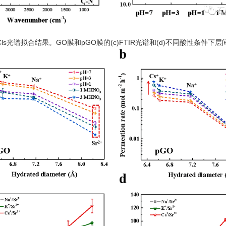
S Cls光谱拟合结果。GO膜和pGO膜的(c)FTIR光谱和(d)不同酸性条件