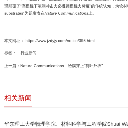
现颠覆了“高惯性下液滴冲击力必遵循惯性力标度”的传统认知，为软材料抗冲击设计（如生
substrates”为题发表在
Nature Communications
上。
本文网址： https://www.jzdyjy.com/notice/395.html
标签：
行业新闻
上一篇：
Nature Communications：给膜穿上“荷叶外衣”
相关新闻
华东理工大学物理学院、材料科学与工程学院Shuai Wan