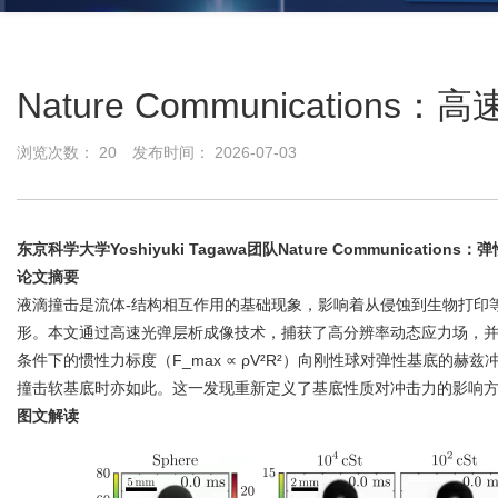
Nature Communicati
浏览次数：
20
发布时间： 2026-07-03
东京科学大学Yoshiyuki Tagawa团队
Nature Communications
：
弹
论文摘要
液滴撞击是流体-结构相互作用的基础现象，影响着从侵蚀到生物打印
形。本文通过高速
光弹层析成像
技术，捕获了高分辨率动态应力场，
条件下的惯性力标度（F_max ∝ ρV²R²）向刚性球对弹性基底的赫兹冲击标度
撞击软基底时亦如此。这一发现重新定义了基底性质对冲击力的影响
图文解读