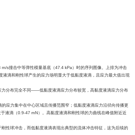
8 m/s撞击中等弹性模量基底（47.4 kPa）时的序列图像。上排为冲击
黏度液滴和刚性球产生的应力场明显大于低黏度液滴，且应力最大值出现
应力
分布完全不同——低黏度液滴应力分布较宽，高黏度液滴应力分布
黏度液滴的应力集中在中心区域且传播范围窄；低黏度液滴应力沿径向传播更
液滴（0.9-47 mN）。高黏度液滴和刚性球的力曲线在峰值附近近
于刚性球冲击，而低黏度液滴表现出典型的流体冲击特征，这为后续的