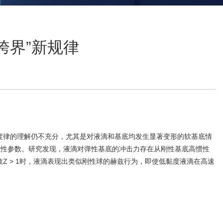
“跨界”新规律
度律
的理解仍不充分，尤其是对液滴和基底均发生显著变形的软基底情
似性参数。研究发现，液滴对弹性基底的冲击力存在从刚性基底高惯性
纲参数Z > 1时，液滴表现出类似刚性球的
赫兹行为
，即使低黏度液滴在高速