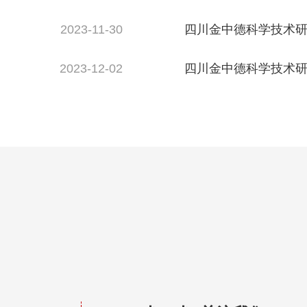
道
2023-11-30
四川金中德科学技术研
备与性能超越想象！
2023-12-02
四川金中德科学技术研究院
Electronics