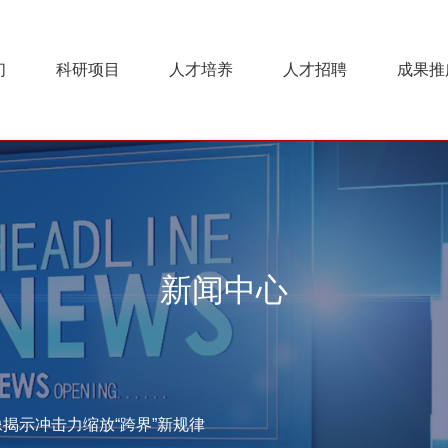
们
科研项目
人才培养
人才招聘
成果推
新闻中心
层析成像揭示冲击力缩放“跨界”新规律