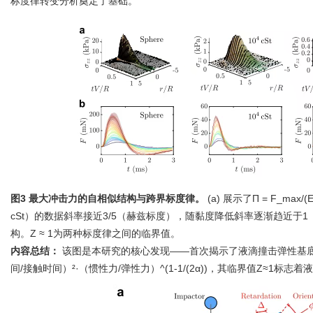
标度律转变分析奠定了基础。
图3 最大冲击力的自相似结构与跨界标度律。
(a) 展示了Π = F_ma
cSt）的数据斜率接近3/5（赫兹标度），随黏度降低斜率逐渐趋近于1（惯性
构。Z ≈ 1为两种标度律之间的临界值。
内容总结：
该图是本研究的核心发现——首次揭示了液滴撞击弹性基底
间/接触时间）²·（惯性力/弹性力）^(1-1/(2α))，其临界值Z≈1标志