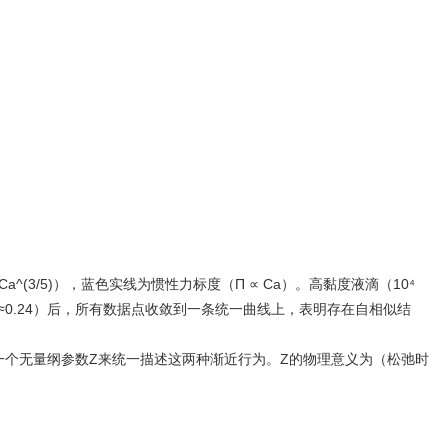
 ∝ Ca^(3/5)），蓝色实线为惯性力标度（Π ∝ Ca）。高黏度液滴（10⁴
²)，α≈0.24）后，所有数据点收敛到一条统一曲线上，表明存在自相似结
个无量纲参数Z来统一描述这两种渐近行为。Z的物理意义为（松弛时