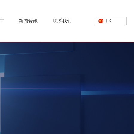
广
新闻资讯
联系我们
中文