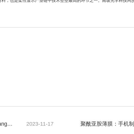
材料，也是柔性显示产业链中技术壁垒最高的环节之一。南玻光学科技同步
g等--
2023-11-17
聚酰亚胺薄膜：手机
道