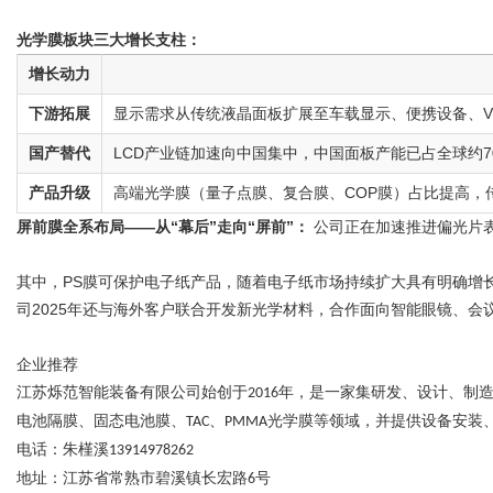
光学膜板块三大增长支柱：
增长动力
下游拓展
显示需求从传统液晶面板扩展至车载显示、便携设备、V
国产替代
LCD产业链加速向中国集中，中国面板产能已占全球约
产品升级
高端光学膜（量子点膜、复合膜、COP膜）占比提高，
屏前膜全系布局——从“幕后”走向“屏前”：
公司正在加速推进偏光片
其中，PS膜可保护电子纸产品，随着电子纸市场持续扩大具有明确增长空间
司2025年还与海外客户联合开发新光学材料，合作面向智能眼镜、会
企业推荐
江苏烁范智能装备有限公司始创于
年，是一家集研发、设计、制
2016
电池隔膜、固态电池膜、
、
光学膜等领域，并提供设备安装
TAC
PMMA
电话：朱槿溪
13914978262
地址：江苏省常熟市碧溪镇长宏路
号
6