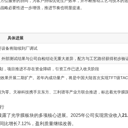
全方位服务的协同，为客户持续优化生产效率，并不断推动工艺与技术的
的战略必要性进一步增强，推进节奏也明显提速。
具体进展
要设备将陆续到厂调试
，外部测试结果与公司自检结论无重大差异，配方与工艺路径获得初步验
划，项目推进不存在资金障碍，引资工作已进入收关阶段
效果开展二期扩产。若年内成功量产，将是中国大陆首次实现TFT级TA
期为零。天禄科技携手京东方、三利谱等产业方联合推进，标志着光学膜国产
行
，披露了光学膜板块的多项核心进展。2025年公司实现营业收入
21
同比增长7.12%，盈利质量继续改善。