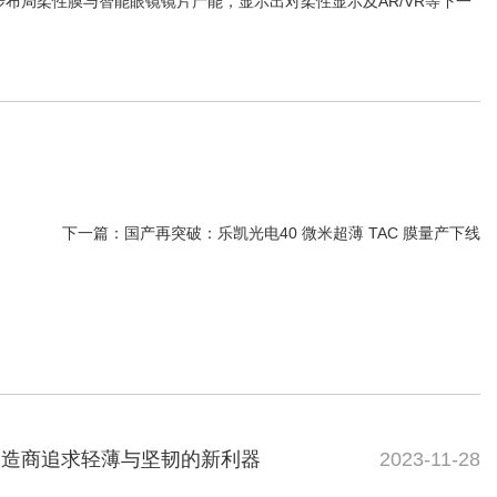
布局柔性膜与智能眼镜镜片产能，显示出对柔性显示及AR/VR等下一
下一篇：
国产再突破：乐凯光电40 微米超薄 TAC 膜量产下线
制造商追求轻薄与坚韧的新利器
2023-11-28