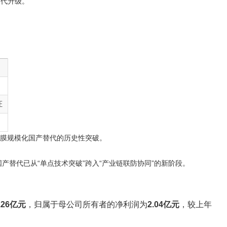
迭代升级
。
证
C膜规模化国产替代的历史性突破。
替代已从“单点技术突破”跨入“产业链联防协同”的新阶段。
.26亿元
，归属于母公司所有者的净利润为
2.04亿元
，较上年