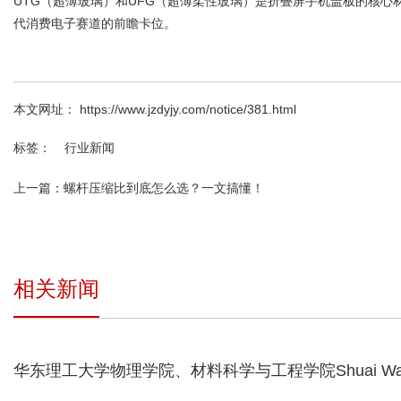
UTG（超薄玻璃）和UFG（超薄柔性玻璃）是折叠屏手机盖板的核心
代消费电子赛道的前瞻卡位。
本文网址： https://www.jzdyjy.com/notice/381.html
标签：
行业新闻
上一篇：
螺杆压缩比到底怎么选？一文搞懂！
相关新闻
华东理工大学物理学院、材料科学与工程学院Shuai Wan
用于快速分离核素离子的氧化石墨烯膜的酸响应纳米通