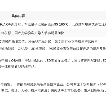
具体内容
R/AR等新终端；车载量子点膜耐温达
95-105℃
，已通过车规测试并实现
70%份额，国产光学膜客户导入节奏明显加快
传统膜向高附加值、环保型产品升级，光学膜行业竞争格局持续改善
表涂功能膜、
OBA胶
、3D裸眼膜、PS膜等全系列屏前膜新产品的研发及
；OBA胶用于Mini/Micro-LED直显显示模组，通过雾度匹配消
议一体机等新型终端产品。
造与销售于一体的高端薄膜装备高新技术企业。公司专注于双向拉伸（
BOP
、调试、搬迁、大修、技术培训及升级改造等全方位服务。秉承创新驱动