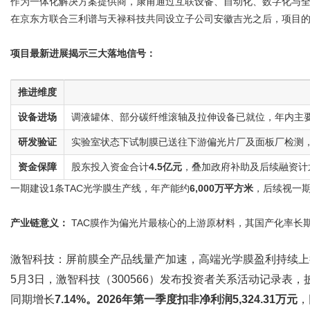
作为一体化解决方案提供商，康甫通过互联设备、自动化、数字化与
在京东方联合三利谱与天禄科技共同设立子公司安徽吉光之后，项目
项目最新进展揭示三大落地信号：
推进维度
设备进场
调液罐体、部分碳纤维滚轴及拉伸设备已就位，年内主
研发验证
实验室状态下试制膜已送往下游偏光片厂及面板厂检测
资金保障
股东投入资金合计
4.5亿元
，叠加政府补助及后续融资计
一期建设1条TAC光学膜生产线，年产能约
6,000万平方米
，后续视一期
产业链意义：
TAC膜作为偏光片最核心的上游原材料，其国产化率长
激智科技
：屏前膜全产品线量产加速，高端光学膜盈利持续上
5月3日，激智科技（300566）发布投资者关系活动记录表
同期增长
7.14%。2026年第一季度扣非净利润5,324.31万元
，