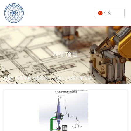
中文
科研项目
首页
/
科研项目
/
成果推广
/
圆心自动风环配置单