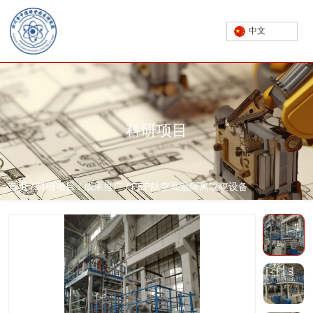
中文
科研项目
首页
/
科研项目
/
成果推广
/
FEP航空高温隔离吹膜设备