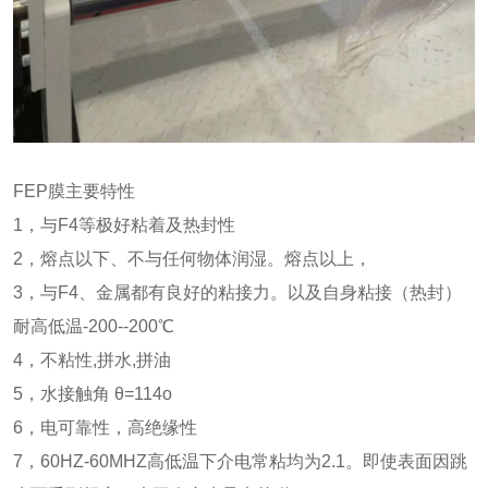
FEP膜主要特性
1，与F4等极好粘着及热封性
2，熔点以下、不与任何物体润湿。熔点以上，
3，与F4、金属都有良好的粘接力。以及自身粘接（热封）
耐高低温-200--200℃
4，不粘性,拼水,拼油
5，水接触角 θ=114о
6，电可靠性，高绝缘性
7，60HZ-60MHZ高低温下介电常粘均为2.1。即使表面因跳