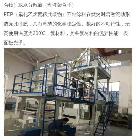
合物）或水分散液（乳液聚合手）
FEP（氟化乙烯丙稀共聚物）不粘涂料在烘烤时熔融流动形
成无孔薄膜，具有卓越的化学稳定性、极好的不粘特性，最
高使用温度为200℃，氟材料，具备氟材料的优异性能，表
面极光滑。