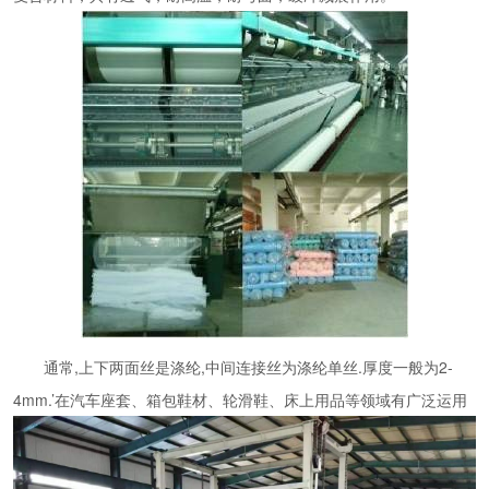
通常,上下两面丝是涤纶,中间连接丝为涤纶单丝.厚度一般为2-
4mm.’在汽车座套、箱包鞋材、轮滑鞋、床上用品等领域有广泛运用