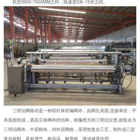
机型3000-7000MM之间，线速度3米-15米之间。
三明治网格布是一种双针床经编网布，由网孔表面,连接单丝，平
布底面组成，因其立体网布的结构，很像西方的三明治汉堡,故取名为
三明治网布，中层棉布，内外层网格，采用热复合工艺，制作成三层
复合材料，具有透气，耐高温，耐弯曲，缓冲减震作用。