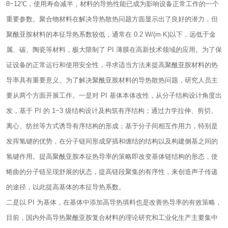
8~12℃，使用寿命减半，材料的导热性能已成为影响设备正常工作的一个
重要参数。聚合物材料在解决导热散热问题方面显示出了良好的潜力，但
聚酰亚胺材料的本征导热系数较低，通常在 0.2 W/(m·K)以下，远低于金
属、碳、陶瓷等材料，极大限制了 PI 薄膜在高新技术领域的应用。为了保
证设备的正常运行和使用安全性，寻求适当方法来提高聚酰亚胺材料的热
导率具有重要意义。为了解决聚酰亚胺材料的导热散热问题，研究人员主
要从两个方面开展工作。一是对 PI 基体本体改性，从分子结构设计角度出
发，基于 PI 的 1~3 级结构设计及构筑有序结构；通过力学拉伸、剪切、
离心、纺丝等方式诱导有序结构的形成；基于分子间相互作用力，特别是
发挥氢键的优势，在分子链间形成穿插和缠结的结构以及构建侧基之间的
氢键作用。提高聚酰亚胺本征热导率的策略即改变基体链结构的形态，使
蜷曲的分子链呈现舒展的状态，提高链段聚集的有序性，来创造声子传递
的途径，以此提高基体的本征导热系数。
二是以 PI 为基体，在基体中添加高导热填料也是改善热导率的有效策略，
目前，国内外高导热聚酰亚胺复合材料的理论研究和工业化生产主要集中