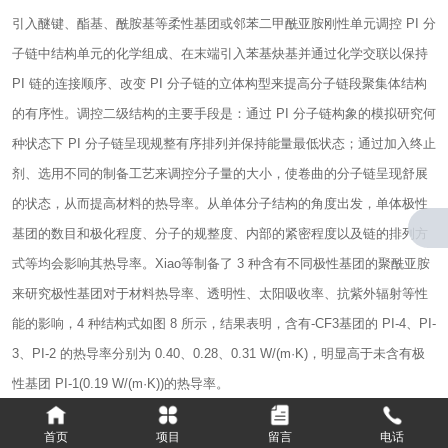
引入醚键、酯基、酰胺基等柔性基团或邻苯二甲酰亚胺刚性单元调控 PI 分
子链中结构单元的化学组成、在末端引入苯基炔基并通过化学交联以保持
PI 链的连接顺序、改变 PI 分子链的立体构型来提高分子链段聚集体结构
的有序性。调控二级结构的主要手段是：通过 PI 分子链构象的模拟研究何
种状态下 PI 分子链呈现规整有序排列并保持能量最低状态；通过加入终止
剂、选用不同的制备工艺来调控分子量的大小，使卷曲的分子链呈现舒展
的状态，从而提高材料的热导率。从单体分子结构的角度出发，单体极性
基团的数目和极化程度、分子的规整度、内部的紧密程度以及链的排列方
式等均会影响其热导率。Xiao等制备了 3 种含有不同极性基团的聚酰亚胺
来研究极性基团对于材料热导率、透明性、太阳吸收率、抗紫外辐射等性
能的影响，4 种结构式如图 8 所示，结果表明，含有-CF3基团的 PI-4、PI-
3、PI-2 的热导率分别为 0.40、0.28、0.31 W/(m·K)，明显高于未含有极
性基团 PI-1(0.19 W/(m·K))的热导率。
首页
项目
留言
电话