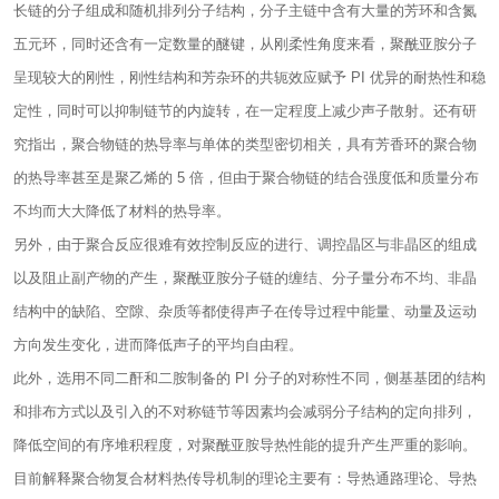
长链的分子组成和随机排列分子结构，分子主链中含有大量的芳环和含氮
五元环，同时还含有一定数量的醚键，从刚柔性角度来看，聚酰亚胺分子
呈现较大的刚性，刚性结构和芳杂环的共轭效应赋予 PI 优异的耐热性和稳
定性，同时可以抑制链节的内旋转，在一定程度上减少声子散射。还有研
究指出，聚合物链的热导率与单体的类型密切相关，具有芳香环的聚合物
的热导率甚至是聚乙烯的 5 倍，但由于聚合物链的结合强度低和质量分布
不均而大大降低了材料的热导率。
另外，由于聚合反应很难有效控制反应的进行、调控晶区与非晶区的组成
以及阻止副产物的产生，聚酰亚胺分子链的缠结、分子量分布不均、非晶
结构中的缺陷、空隙、杂质等都使得声子在传导过程中能量、动量及运动
方向发生变化，进而降低声子的平均自由程。
此外，选用不同二酐和二胺制备的 PI 分子的对称性不同，侧基基团的结构
和排布方式以及引入的不对称链节等因素均会减弱分子结构的定向排列，
降低空间的有序堆积程度，对聚酰亚胺导热性能的提升产生严重的影响。
目前解释聚合物复合材料热传导机制的理论主要有：导热通路理论、导热