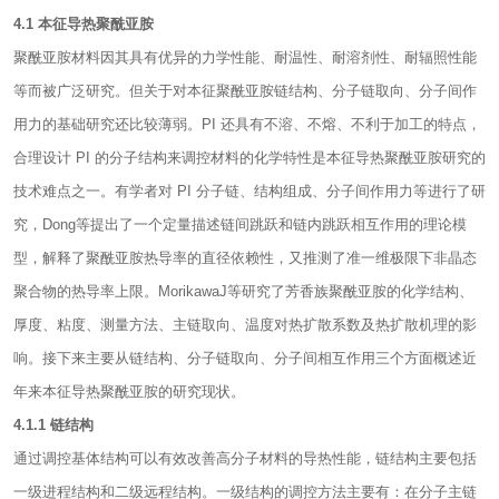
4.1 本征导热聚酰亚胺
聚酰亚胺材料因其具有优异的力学性能、耐温性、耐溶剂性、耐辐照性能
等而被广泛研究。但关于对本征聚酰亚胺链结构、分子链取向、分子间作
用力的基础研究还比较薄弱。PI 还具有不溶、不熔、不利于加工的特点，
合理设计 PI 的分子结构来调控材料的化学特性是本征导热聚酰亚胺研究的
技术难点之一。有学者对 PI 分子链、结构组成、分子间作用力等进行了研
究，Dong等提出了一个定量描述链间跳跃和链内跳跃相互作用的理论模
型，解释了聚酰亚胺热导率的直径依赖性，又推测了准一维极限下非晶态
聚合物的热导率上限。MorikawaJ等研究了芳香族聚酰亚胺的化学结构、
厚度、粘度、测量方法、主链取向、温度对热扩散系数及热扩散机理的影
响。接下来主要从链结构、分子链取向、分子间相互作用三个方面概述近
年来本征导热聚酰亚胺的研究现状。
4.1.1 链结构
通过调控基体结构可以有效改善高分子材料的导热性能，链结构主要包括
一级进程结构和二级远程结构。一级结构的调控方法主要有：在分子主链