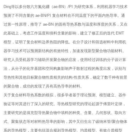
Ding等以多分散六方氮化硼（ae-BN）/PI 为研究体系，利用机器学习技术
预测了不同含量的 ae-BN/PI 复合材料在不同温度下的平面内热导率。通
过第一性原理，推导了 ae-BN 的固有导热系数与温度和厚度的关系，又在
此基础上，考虑工作温度和填料含量的影响，建立了修正后的迭代 EMT
模型，证明了复合材料边界热阻的降低。在分子设计和筛选材料中利用机
器学习技术可以预测新结构的有效特性，加速发现新型聚合物功能材料。
研究人员受机器学习辅助开发聚合物的启发，使用经过训练的分子设计算
法，从分子的化学基团和空间构象影响声子散射过程的角度出发，识别与
导热性和其他目标聚合物性质相关的结构-性质关系，确定了数千种有前景
的聚合物，成功的发现了具有高热导率的材料。
关于复合材料导热系数的模拟，很多学者基于理论预测、模型建立、器件
验证等对其进行了深入的研究。导热模型研究的理论起源于傅里叶定律，
主要研究的是填充型导热聚合物中填料的种类、含量、几何形状、取向方
式、聚集状态等对材料热导率的影响，其中又衍生出了碳纳米管/聚合物体
系的导热模型，主要包括混合规则导热模型、均质模型、有效介质模型