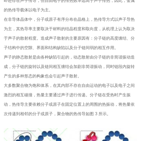
即还存在声子传导，但自由电子的传热效率远高于声子传热，因此，金属
的热传导载体以电子为主。
在非导体晶体中，分子或原子有序分布在晶格上，热传导方式以声子导热
为主，其热导率主要取决于材料的结晶程度和取向度，从机理上认为取决
于声子的散射程度。造成声子散射的主要原因有：分子链的高度缠结、分
子结构中的空隙、界面和结构缺陷以及分子链间弱的相互作用。
声子的静态散射是由各种缺陷引起的，动态散射由分子链的非简谐振动造
成，分子链的旋转以及链间相互缠结会加剧非简谐振动，同时链段内旋转
产生的多种形态的构象也会引起声子散射。
大多数聚合物为饱和体系，在其内部不存在自由运动的电子以及电子之间
激烈的相互碰撞，热量主要通过声子进行传递。分子链在受热时产生振
动，热传导主要依赖分子或原子在固定位置上的周围的热振动，将热量依
次传递到相邻的分子或原子，聚合物的热传导如图 3 所示。