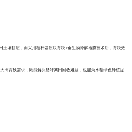
田土壤耕层，而采用秸秆基质块育秧+全生物降解地膜技术后，育秧效
万亩大田育秧需求，既能解决秸秆离田回收难题，也能为水稻绿色种植提