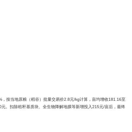
%，按当地原粮（稻谷）批量交易价2.8元/kg计算，亩均增收181.16至
3.80元。扣除秸秆基质块、全生物降解地膜等新增投入215元/亩后，最终