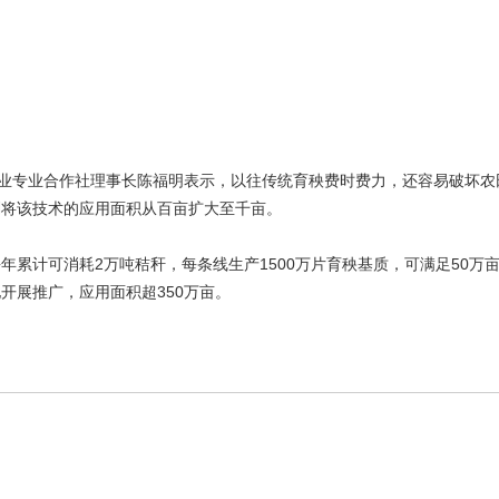
农业专业合作社理事长陈福明表示，以往传统育秧费时费力，还容易破坏农
划将该技术的应用面积从百亩扩大至千亩。
年累计可消耗2万吨秸秆，每条线生产1500万片育秧基质，可满足50
开展推广，应用面积超350万亩。