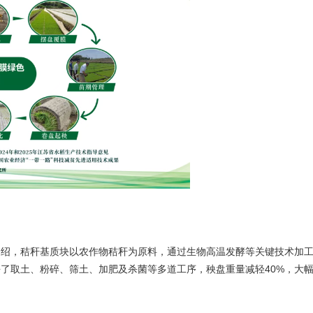
介绍，秸秆基质块以农作物秸秆为原料，通过生物高温发酵等关键技术加工
了取土、粉碎、筛土、加肥及杀菌等多道工序，秧盘重量减轻40%，大