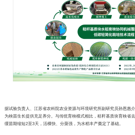
据试验负责人、江苏省农科院农业资源与环境研究所副研究员
孙恩惠
为秧苗生长提供充足养分。与传统育秧模式相比，秸秆基质块育秧省去
缓苗期缩短2至3天，活棵快、
分蘖
强，为水稻丰产奠定了基础。