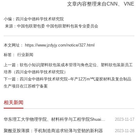
文章内容整理来自CNN、 VNE
小编：
四川金中德科学技术研究院
来源：
中国包联塑包委
中国包联塑料包装专业委员会
本文网址： https://www.jzdyjy.com/notice/327.html
标签：
行业新闻
上一篇：
软包小知识|塑料软包装成本管理与角色定位、塑料软包装新员工
培养（四川金中德科学技术研究院）
下一篇：
四川金中德科学技术研究院--年产12万m³气凝胶材料及复合制品
生产项目在江苏睢宁备案
相关新闻
华东理工大学物理学院、材料科学与工程学院Shuai
2023-11-17
Wang等--用于快速分离核素离子的氧化石墨烯膜的酸响
聚酰亚胺薄膜：手机制造商追求轻薄与坚韧的新利器
2023-11-28
应纳米通道